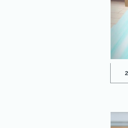
サ
ー
ビ
ス
TOPICS
/
お
知