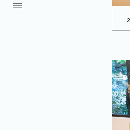
ハンバーガーメニュー
せ
ア
ク
セ
ス
オ
ン