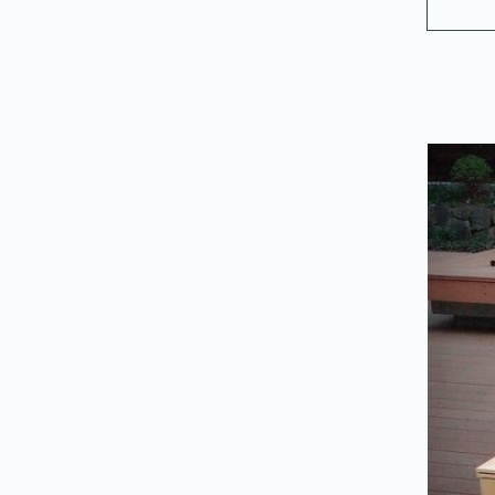
/
実
績
紹
介
SERVICE
/