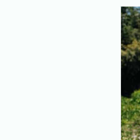
会
社
情
報