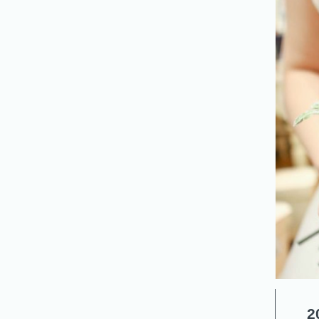
/
コ
ン
セ
プ
ト
GALLERY
2