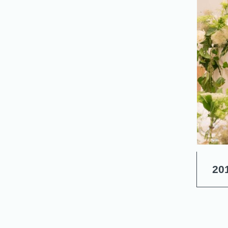
ラ
イ
ン
シ
ョ
20
ッ
プ