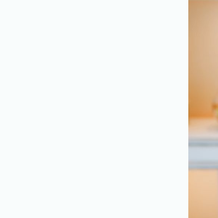
ら
せ
お
問
い
合
わ