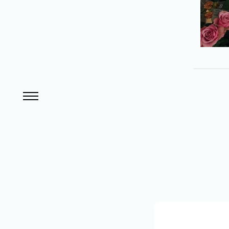
サ
ー
ビ
ス
ハンバーガーメニュー
TOPICS
/
お
知