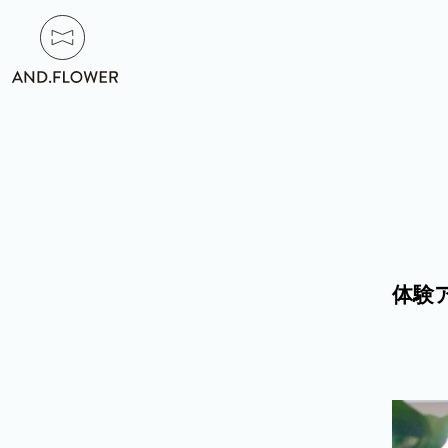
HOME
/
ト
ッ
体験
プ
ABOUT