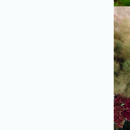
/
実
績
紹
介
SERVICE
/