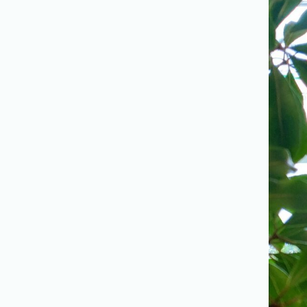
/
コ
ン
セ
プ
ト
GALLERY