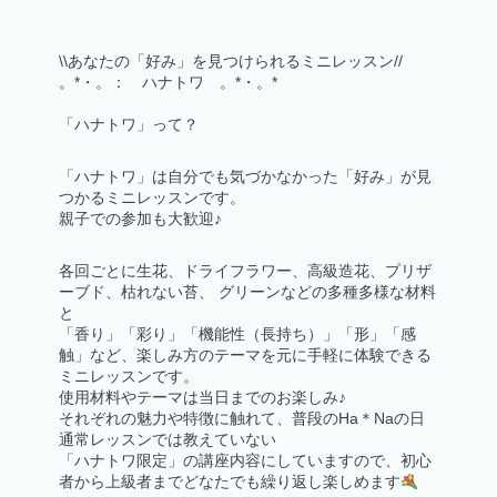
\\
あなたの「好み」を見つけられるミニレッスン
//
。*・。： ハナトワ 。*・。*
「ハナトワ」って？
「ハナトワ」は自分でも気づかなかった「好み」が見
つかるミニレッスンです。
親子での参加も大歓迎♪
各回ごとに生花、ドライフラワー、高級造花、プリザ
ーブド、枯れない苔、 グリーンなどの多種多様な材料
と
「香り」「彩り」「機能性（長持ち）」「形」「感
触」など、楽しみ方のテーマを元に手軽に体験できる
ミニレッスンです。
使用材料やテーマは当日までのお楽しみ♪
それぞれの魅力や特徴に触れて、普段のHa＊Naの日
通常レッスンでは教えていない
「ハナトワ限定」の講座内容にしていますので、初心
者から上級者までどなたでも繰り返し楽しめます